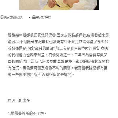
美女管理員登入
04/05/2022
婚後幾年我都很認真做好保養,固定去做臉部保養,皮膚看起來是
還可以,
不過隨著年紀增長也發現有些細紋是無論你塗了多少保
養品都還是不敵”歲
月的痕跡”,加上我是容易長痘痘的體質,痘疤
的代謝能力也越來越差。疫
情開始這一、二年因為需要常戴又
罩的關係,加上當時也無法去做臉,於是
接下來我的皮膚狀況開始
有暗沉、黑色素沉澱及膚色不均的問題。老實說我
陸續都有接
觸一些醫美的診所,但沒有很固定去哪間。
原因可能出在
1.對醫美診所的不了解。