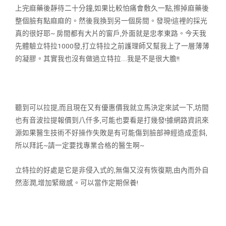
上完麻藥後靜待二十分鐘,如果比較怕痛會敷久一點,擦掉麻藥後
整個臉有
點麻麻的。然後我換到另一個房間。發現!這裡的採光
真的很好耶~ 房間都
有大片的窗戶,外面就是忠孝東路。今天我
先體驗立特拉1000發,打立特拉
之前護理師又幫我上了一層薄薄
的凝膠。其實我也沒有做過立特拉….我是不
是很大膽!!
聽到可以拉提,而且現在又有優惠價我就立馬決定來試一下,坊間
也有音波
拉提報價到八仟多,可能也要看是打幾發!據網路資訊來
源如果醫生技術不
好操作失敗是有可能傷到臉部神經造成歪斜,
所以拜託~請一定要找專業合
格的醫生啊~
立特拉的好處是它是非侵入式的,無傷又沒有恢復期,由內而外自
然澎潤,
增加緊緻感。可以當作定期保養!