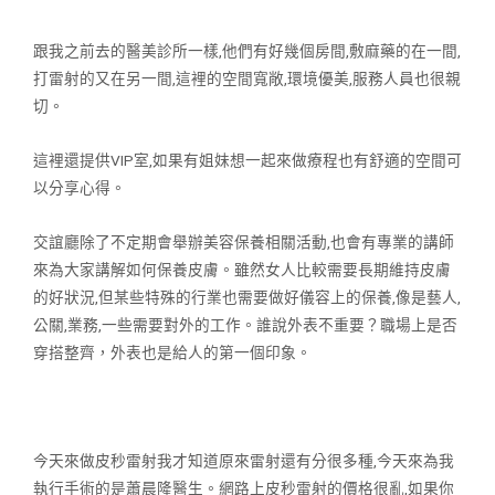
跟我之前去的醫美診所一樣,他們有好幾個房間,敷麻藥的在一間,
打雷射
的又在另一間,這裡的空間寬敞,環境優美,服務人員也很親
切。
這裡還提供VIP室,如果有姐妹想一起來做療程也有舒適的空間可
以分享心
得。
交誼廳除了不定期會舉辦美容保養相關活動,也會有專業的講師
來為大家講
解如何保養皮膚。雖然女人比較需要長期維持皮膚
的好狀況,但某些特殊的
行業也需要做好儀容上的保養,像是藝人,
公關,業務,一些需要對外的工
作。誰說外表不重要？職場上是否
穿搭整齊，外表也是給人的第一個印象。
今天來做皮秒雷射我才知道原來雷射還有分很多種,今天來為我
執行手術的
是蕭晨隆醫生。網路上皮秒雷射的價格很亂,如果你