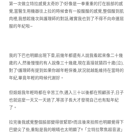
第一次做立特拉感覺太奇妙了!好像是一拳重重的打在臉部的感
覺,當醫生
用機器往上拉的時候會有一股酸酸的感覺,整個酸到肌
肉裡,我想起幾次與
護理師的對話,確實我也到了不得不向命運屈
服的年紀啦~
我的下巴也明顯出現下垂,前幾年都還有人說我看起來像二十幾
歲的人,然
後慢慢的有人說像三十幾歲,現在直接就猜四十歲(泣),
對了!護理師有提到
如果你越年輕保養,狀況就越能維持在當時的
年紀,畢竟年輕的時候代謝
好。
但姐姐我年輕時都在辛苦工作,邁入三十以後都在照顧孩子,日子
也就這麼
一天又一天過了,等孩子長大才發現自己也有點年紀
了。
拉完後我感覺整個臉部變得很緊耶!!而且後來拍照也明顯覺得下
巴變尖了
些,重點是我的眼睛也太明顯了!!「立特拉聚焦超音波」