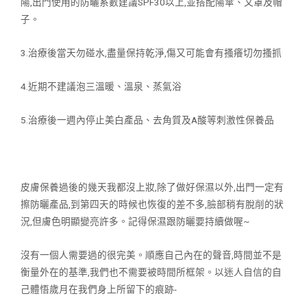
陽,出門使
用的防曬系數建議SPF30以上,並搭配陽傘、又罩及帽
子。
3.治療後當天勿碰水,盡量保持乾淨,傷又可能會有搔癢切勿搔抓
4.近期不建議泡三溫暖、溫泉、蒸氣浴
5.治療後一週內停止美白產品、去角質及A酸等刺激性保養品
皮膚保養過後的幾天我都沒上妝,除了做好保濕以外,出門一定有
擦防曬產
品,到第四天的時候也恢復的差不多,臉部稍有脫削的狀
況,但膚色明顯變
亮許多。記得保濕跟防曬要持續做喔~
沒有一個人需要過的很完美。順應自己內在的聲音,時間並不是
衡量外在的
基準,我們也不需要被時間所框架。以迷人自信的自
己體悟歲月在我們身上所留下的痕跡-