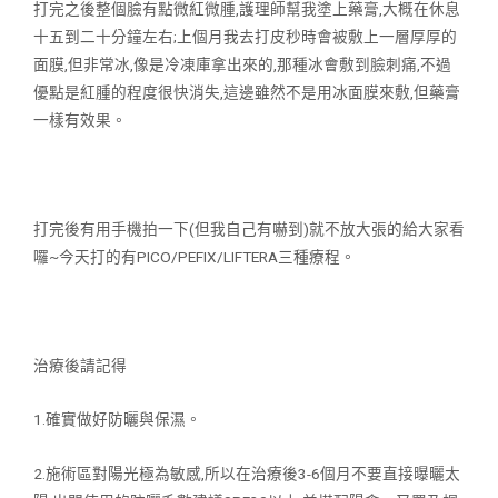
打完之後整個臉有點微紅微腫,護理師幫我塗上藥膏,大概在休息
十五到二
十分鐘左右;上個月我去打皮秒時會被敷上一層厚厚的
面膜,但非常冰,像
是冷凍庫拿出來的,那種冰會敷到臉刺痛,不過
優點是紅腫的程度很快消
失,這邊雖然不是用冰面膜來敷,但藥膏
一樣有效果。
打完後有用手機拍一下(但我自己有嚇到)就不放大張的給大家看
囉~今天打
的有PICO/PEFIX/LIFTERA三種療程。
治療後請記得
1.確實做好防曬與保濕。
2.施術區對陽光極為敏感,所以在治療後3-6個月不要直接曝曬太