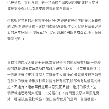
也被稱為「無針埋
線」是一項通過台灣FDA認證的非侵入式音
波拉提療程,可以次激皮膚的膠
原蛋白緊實。
這樣很容易看的出有哪裡不同吧~左邊是做完這次的美容保養後
的狀態,右
邊是術前。紋路明顯變淡!!要知道女人就是眼睛最容易
看的出年紀啊!!是說原
本我也沒想到眼睛周圍會有改善,不是拉臉
頰嗎?(笑~)
立特拉的過程大概是十分鐘,其實很快!打的過程會有那麼一點酸
酸的感
覺,如果有痛感隨時都可以跟醫生反應。打完後我換到另
一張床接著打皮
秒,這個力度感覺不大,輕微的,像是橡皮筋不斷彈
在臉上的感覺,蜂巢皮
秒雷射就比較有感了,臉部會有點燒焦的味
道。不過有上過麻藥我還可以忍
受,而且醫生也打的很快。這二
個保養過程時間大概是十五分鐘左右。詢問
過後原來蜂巢是另
外一種探頭,能量比較強。備註:皮秒使用的是同一台機
器喔~