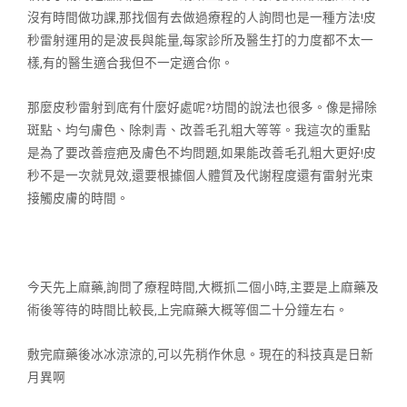
沒有時間做功課,那找
個有去做過療程的人詢問也是一種方法!皮
秒雷射運用的是波長與能量,每
家診所及醫生打的力度都不太一
樣,有的醫生適合我但不一定適合你。
那麼皮秒雷射到底有什麼好處呢?坊間的說法也很多。像是掃除
斑點、均勻
膚色、除刺青、改善毛孔粗大等等。我這次的重點
是為了要改善痘疤及膚色
不均問題,如果能改善毛孔粗大更好!皮
秒不是一次就見效,還要根據個人
體質及代謝程度還有雷射光束
接觸皮膚的時間。
今天先上麻藥,詢問了療程時間,大概抓二個小時,主要是上麻藥及
術後等
待的時間比較長,上完麻藥大概等個二十分鐘左右。
敷完麻藥後冰冰涼涼的,可以先稍作休息。現在的科技真是日新
月異啊