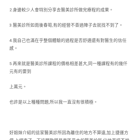
2.身邊較少人會特別分享去醫美診所做完療程的成果。
3.醫美診所如雨後春筍,有的經營不善過陣子去就找不到了。
4.我自己也滿在乎整個體驗的過程是否舒適還有對醫生的信任
感。
5.再來就是醫美診所課程的價格相差甚大,同一種課程有的幾仟
元有的要到
上萬元。
也許是以上種種問題,所以我一直沒有很積極。
好姐妹介紹的這家醫美診所因為離住的地方不算遠,加上捷運方