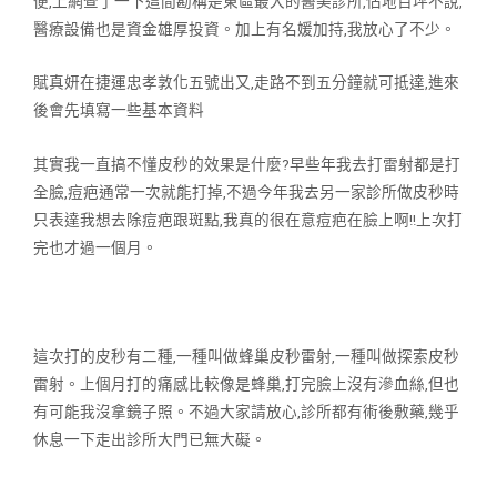
便,上網查
了一下這間勘稱是東區最大的醫美診所,佔地百坪不說,
醫療設備也是資金
雄厚投資。加上有名媛加持,我放心了不少。
賦真妍在捷運忠孝敦化五號出又,走路不到五分鐘就可抵達,進來
後會先填
寫一些基本資料
其實我一直搞不懂皮秒的效果是什麼?早些年我去打雷射都是打
全臉,痘疤
通常一次就能打掉,不過今年我去另一家診所做皮秒時
只表達我想去除痘疤
跟斑點,我真的很在意痘疤在臉上啊!!上次打
完也才過一個月。
這次打的皮秒有二種,一種叫做蜂巢皮秒雷射,一種叫做探索皮秒
雷射。上
個月打的痛感比較像是蜂巢,打完臉上沒有滲血絲,但也
有可能我沒拿鏡子
照。不過大家請放心,診所都有術後敷藥,幾乎
休息一下走出診所大門已無
大礙。