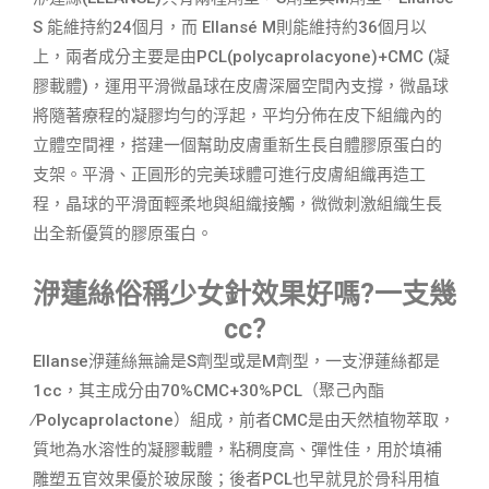
S 能維持約24個月，而 Ellansé M則能維持約36個月以
上，兩者成分主要是由PCL(polycaprolacyone)+CMC (凝
膠載體)，運用平滑微晶球在皮膚深層空間內支撐，微晶球
將隨著療程的凝膠均勻的浮起，平均分佈在皮下組織內的
立體空間裡，搭建一個幫助皮膚重新生長自體膠原蛋白的
支架。平滑、正圓形的完美球體可進行皮膚組織再造工
程，晶球的平滑面輕柔地與組織接觸，微微刺激組織生長
出全新優質的膠原蛋白。
洢蓮絲俗稱少女針效果好嗎?一支幾
cc?
Ellanse洢蓮絲無論是S劑型或是M劑型，一支洢蓮絲
都是
1cc，其主
成分由70%CMC+30%PCL（聚己內酯
∕Polycaprolactone）組成，前者CMC是由天然植物萃取，
質地為水溶性的凝膠載體，粘稠度高、彈性佳，用於填補
雕塑五官效果優於玻尿酸；後者PCL也早就見於骨科用植