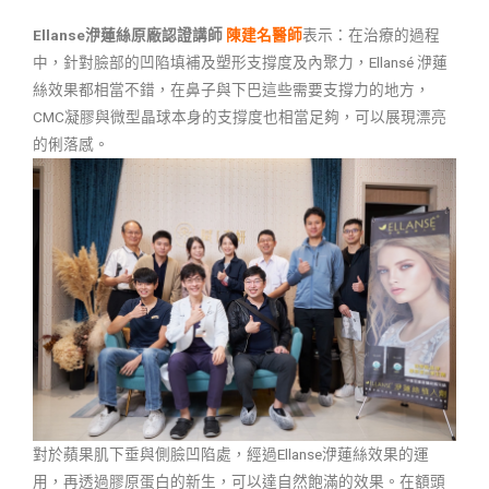
Ellanse洢蓮絲原廠認證講師
陳建名醫師
表示：在治療的過程
中，針對臉部的凹陷填補及塑形支撐度及內聚力，Ellansé 洢蓮
絲效果都相當不錯，在鼻子與下巴這些需要支撐力的地方，
CMC凝膠與微型晶球本身的支撐度也相當足夠，可以展現漂亮
的俐落感。
對於蘋果肌下垂與側臉凹陷處，經過Ellanse洢蓮絲效果的運
用，再透過膠原蛋白的新生，可以達自然飽滿的效果。在額頭