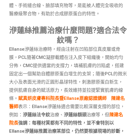
體、手術縫合線、臉部填充物等，是能被人體完全吸收的
醫療級聚合物，有助於合成膠原蛋白的特性。
洢蓮絲推薦治療什麼問題?適合法令
紋嗎？
Ellanse洢蓮絲治療時，經由注射在凹陷部位真皮層或骨
膜，PCL隨著CMC凝膠載體在注入皮下組織後，開始均勻
分佈，CMC提供適當的支撐力，填補肌膚的凹陷處，搭建
固定出一個幫助自體膠原蛋白增生的支架；隨後PCL的微米
大小及表面光滑的正圓形晶球特性，刺激膠原蛋白新生，
提供肌膚自身的賦活原力，長效維持並拉提緊實肌膚的線
條。
賦真妍皮膚專科院長暨Ellanse原廠認證講師 陳建名
醫師
表示：Ellanse洢蓮絲適合需要比較深層支撐的部位，
例如：
洢蓮絲法令紋
治療、
洢蓮絲額頭
治療等，但
陳建名
院長
強調：每種材質都有不同的特性，並不會特別以
Ellanse洢蓮絲推薦治療某部位，仍然要根據現場的診斷，