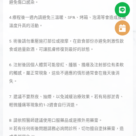
避免傷口感染。
4.療程後一週內請避免三溫暖、SPA、烤箱、泡湯等會造成皮膚
溫度升高的活動。
5. 術後請勿重壓施打部位或按摩，在飲食部份亦避免刺激性飲
食或過量飲酒，可讓肌膚修復到最好的狀態。
6. 注射後因個人體質可能發紅、腫脹、搔癢及注射部位有柔軟
的觸感，屬正常現象，這些不適應的情形通常會在幾天後消
失。
7. 建議不要熬夜、抽煙，以免減緩治療效果。若有局部淤青、
輕微腫痛等現象約1-2週會自行消退。
8. 請依照醫師建議使用口服藥品或是擦外用藥膏。
※
若有任何術後問題請務必詢問診所，切勿擅自塗抹藥膏，造