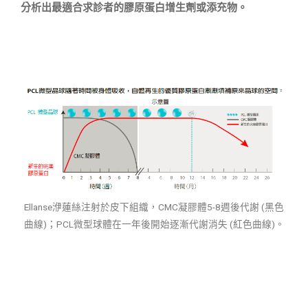
分析出最適合求診者的膠原蛋白增生劑或添充物。
Ellanse洢蓮絲注射於皮下組織，CMC凝膠體5-8週後代謝 (黑色
曲線)；PCL微型球體在一年後開始逐漸代謝消失 (紅色曲線)。