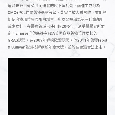
蓮絲是
來自荷英共同研發的皮下填補劑，兩種主成分為
CMC+PCL均屬醫療衛材等級，能完全被人體吸收，並能夠
促使治療部位膠原蛋白增生，所以又被稱為第三代童顏針
或少女針，在醫療領域已使用逾20多年，深受醫學界所肯
定。Ellansé洢蓮絲擁有FDA美國食品藥物管理局核的
GRAS認證，在2009年通過歐盟認證，於2011年榮獲Frost
& Sullivan歐洲技術創新年度大獎，並於在台灣合法上市。