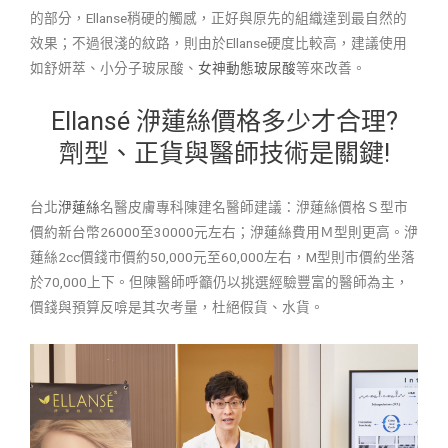
的部分，Ellanse稍硬的觸感，正好與原先的組織達到最自然的
效果；不過很淺的紋路，則由於Ellanse硬度比較高，建議使用
如舒妍萃、小分子玻尿酸、
女神動態玻尿酸
等來改善。
Ellansé 洢蓮絲價格多少才合理?
劑型、正貨與醫師技術是關鍵!
台北
洢蓮絲
名醫皮膚專科陳建名醫師建議：洢蓮絲價格Ｓ型市
價約新台幣26000至30000元左右；洢蓮絲費用Ｍ型則更高。
洢
蓮絲2cc價錢市價約50,000元至60,000左右，M型則市價約坐落
於70,000上下。但陳醫師呼籲仍以挑選經驗豐富的醫師為主，
價錢與預算反啽是其次考量，杜絕假貨、水貨。